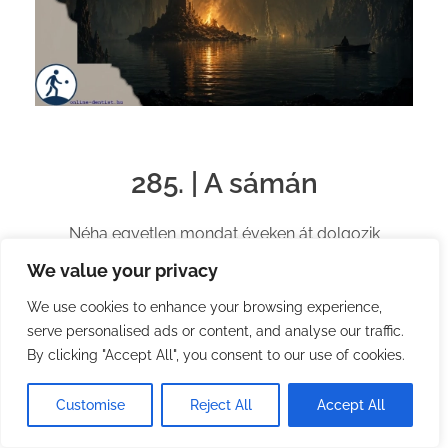
285. | A sámán
Néha egyetlen mondat éveken át dolgozik
bennünk. Ez a történet arról szól, hogyan változott
We value your privacy
meg bennem egy tizenhat éve kapott tanács
We use cookies to enhance your browsing experience,
serve personalised ads or content, and analyse our traffic.
By clicking "Accept All", you consent to our use of cookies.
2026.06.25.
by
Steve – Digital Nomad
with
No Comment
Customise
Reject All
Accept All