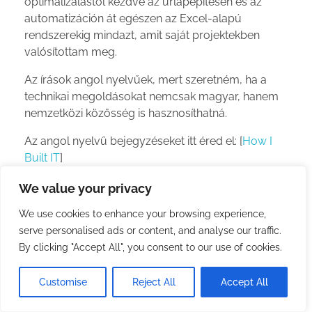
optimalizálástól kezdve az űrlapépítésen és az
automatizáción át egészen az Excel-alapú
rendszerekig mindazt, amit saját projektekben
valósítottam meg.
Az írások angol nyelvűek, mert szeretném, ha a
technikai megoldásokat nemcsak magyar, hanem
nemzetközi közösség is hasznosíthatná.
Az angol nyelvű bejegyzéseket itt éred el: [
How I
Built IT
]
We value your privacy
We use cookies to enhance your browsing experience,
serve personalised ads or content, and analyse our traffic.
By clicking "Accept All", you consent to our use of cookies.
Customise
Reject All
Accept All
A LEGUTÓBBI BEJEGYZÉSEK