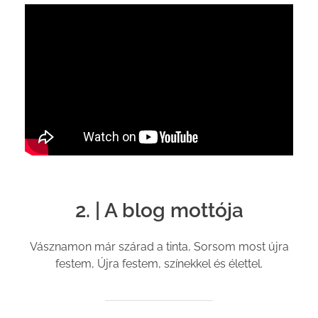
2. | A blog mottója
Vásznamon már szárad a tinta, Sorsom most újra
festem, Újra festem, színekkel és élettel.