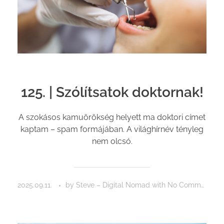
125. | Szólítsatok doktornak!
A szokásos kamuörökség helyett ma doktori címet
kaptam – spam formájában. A világhírnév tényleg
nem olcsó.
2025.09.11.
by
Steve – Digital Nomad
with
No Comment