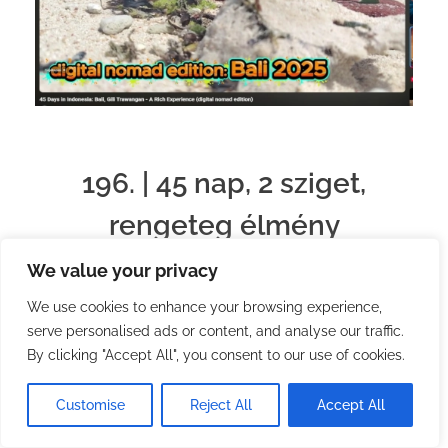
196. | 45 nap, 2 sziget,
rengeteg élmény
We value your privacy
45 nap, két indonéz sziget és rengeteg élmény. Egy
rövid videós összefoglaló arról az útról, amit
We use cookies to enhance your browsing experience,
korábban már szavakkal elmeséltem.
serve personalised ads or content, and analyse our traffic.
By clicking "Accept All", you consent to our use of cookies.
Customise
Reject All
Accept All
2026.01.16.
by
Steve – Digital Nomad
with
No Comment