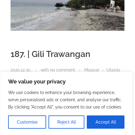
187. | Gili Trawangan
2025.12.30.
with
no comment
Magyar
Utazás
We value your privacy
Több barátom mesélte, hogy Gili Trawangan az
egyik leggyönyörűbb sziget Indonéziában. A
We use cookies to enhance your browsing experience,
vándor utamon ma itt kötött ki velem a hajó.
serve personalised ads or content, and analyse our traffic.
By clicking "Accept All", you consent to our use of cookies.
Azzal, hogy a második Indonéz szigetre is rátettem
a lábam, nem lettem az ország nagy felfedezője,
Customise
Reject All
Accept All
hiszen az összes lehetőség csak 0,01%-át
látogattam meg.