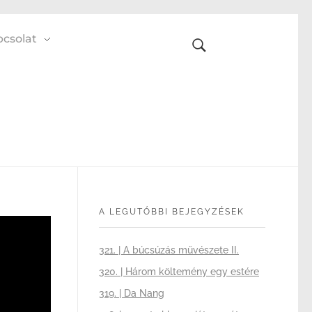
csolat
A LEGUTÓBBI BEJEGYZÉSEK
321. | A búcsúzás művészete II.
320. | Három költemény egy estére
319. | Da Nang