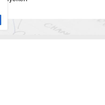
erőlködés nélküli figyelemmel szemléltem azt, am
 együtt úszna a halakkal.
visszaérkezésem utáni első héten két laza napot is tartottam.
zom”, de egyszer csak elhangzik a kérdés: “testvér, nem jös
ogy menjünk, béreljünk motort, aztán induljunk el.