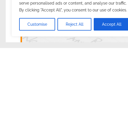
serve personalised ads or content, and analyse our traffic.
By clicking "Accept All", you consent to our use of cookies.
2026.03.04.
with
no comment
Magyar
Utazás
Customise
Reject All
Accept All
Összegzés
Nagyon szerettem azt, hogy egész nap 
körülvesz. Úgy éreztem, mintha a hajóm
A való világba (nem én neveztem el így, de tetszik) 
Azt a fajtát, ami számomra a legjobban szerethető.
Amikor úgy ébredek fel, hogy no, “most aztán dolgo
velünk?”
A kérdésre adott válasz mind a két napon az lett, h