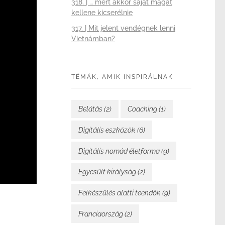
318. | … mert akkor saját magát
kellene kicserélnie
317. | Mit jelent vendégnek lenni
Vietnámban?
TÉMÁK, AMIK INSPIRÁLNAK
Belátás
(2)
Coaching
(1)
Digitális eszközök
(6)
Digitális nomád életforma
(9)
Egyesült királyság
(2)
Felkészülés alatti teendők
(9)
Franciaország
(2)