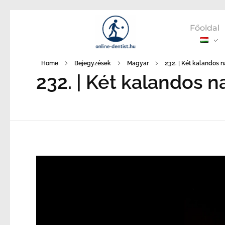
Főoldal
Home
Bejegyzések
Magyar
232. | Két kalandos 
232. | Két kalandos 