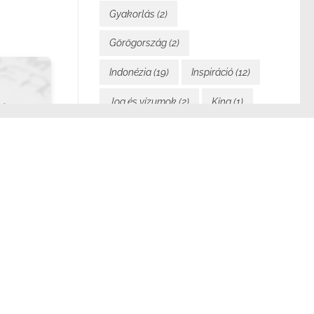
Gyakorlás
(2)
Görögország
(2)
Indonézia
(19)
Inspiráció
(12)
Jog és vízumok
(2)
Kína
(1)
i
Költségvetés és pénzügyek
(7)
Könyvem
(2)
Közlekedés
(4)
Laosz
(24)
Magyarország
(5)
Mindennapi élet
(21)
Motiváció
(5)
Málta
(1)
sz
Nomad Cruise
(13)
Nyelvek
(1)
Olaszország
(2)