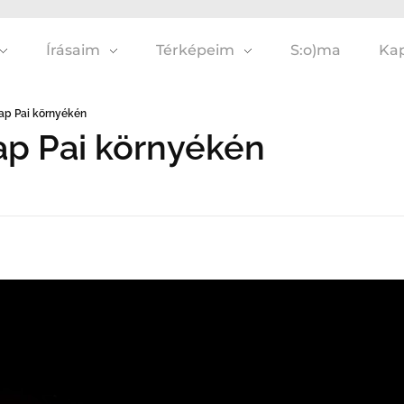
Írásaim
Térképeim
S:o)ma
Kap
nap Pai környékén
nap Pai környékén