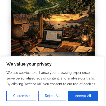
Miről szólnak ezek az írások?
Utazásokról, érzésekről, kérdésekről és
felismerésekről. Egy digitális nomád útja a
Tovább olvasok
világon keresztül - és önmaga felé.
Miről szól az online-dentist.hu?
Digitális nomád élet, utazások, önismeret és
We value your privacy
egy folyamatosan formálódó gondolati
Tovább olvasok
rendszer. Egy ember útja a felismerésig:
We use cookies to enhance your browsing experience,
nagyon szereti az életét.
serve personalised ads or content, and analyse our traffic.
By clicking "Accept All", you consent to our use of cookies.
Utazások és helyszínek
Customise
Reject All
Accept All
Nézd végig utazásaimat négy nézőpontból:
várostérképen, útvonalas térképen, 3D
Tovább olvasok