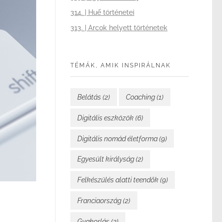
314. | Huế történetei
313. | Arcok helyett történetek
TÉMÁK, AMIK INSPIRÁLNAK
Belátás
(2)
Coaching
(1)
Digitális eszközök
(6)
Digitális nomád életforma
(9)
Egyesült királyság
(2)
Felkészülés alatti teendők
(9)
Franciaország
(2)
Gyakorlás
(2)