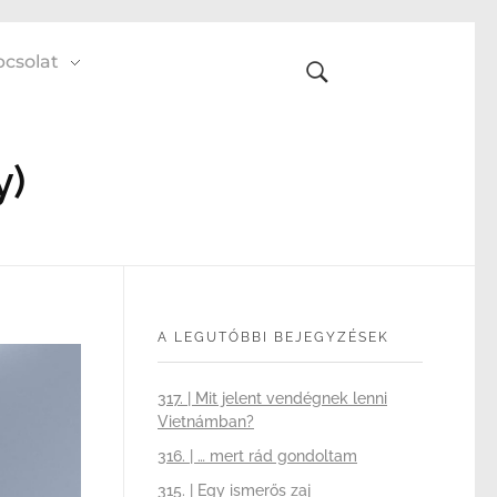
csolat
y)
A LEGUTÓBBI BEJEGYZÉSEK
317. | Mit jelent vendégnek lenni
Vietnámban?
316. | … mert rád gondoltam
315. | Egy ismerős zaj