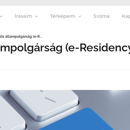
Írásaim
Térképeim
S:o)ma
Kap
tális állampolgárság (e-R...
állampolgárság (e-Residenc