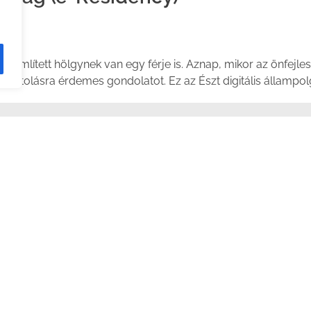
gyar
 említett hölgynek van egy férje is. Aznap, mikor az önfejle
fontolásra érdemes gondolatot. Ez az Észt digitális állampol
ttem, itt az ideje, hogy a paletta bővüljön. Úgy érzem egy új é
szembe a sok bankszámla, amivel már rendelkezem.
tána nézzek, hogy hogyan lehetek egy másik ország állampol
 hogy pontosan milyen előnyökkel is jár ez.
mpolgárság?
ádok különösen kedvelik a következő okok miatt: