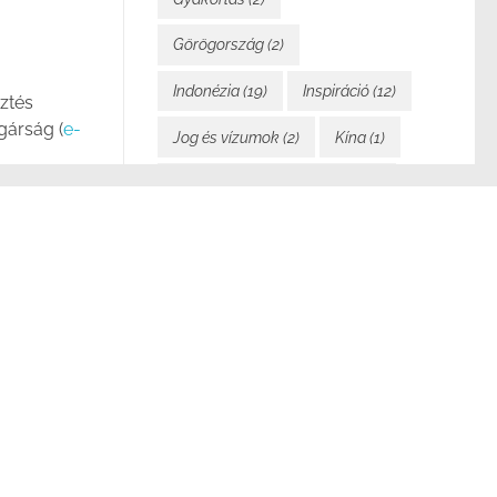
Görögország
(2)
Indonézia
(19)
Inspiráció
(12)
sztés
gárság (
e-
Jog és vízumok
(2)
Kína
(1)
Költségvetés és pénzügyek
(7)
letre való
Könyvem
(2)
Közlekedés
(4)
gára.
Laosz
(24)
Magyarország
(5)
Mindennapi élet
(21)
Motiváció
(5)
Málta
(1)
Nomad Cruise
(13)
Nyelvek
(1)
Olaszország
(2)