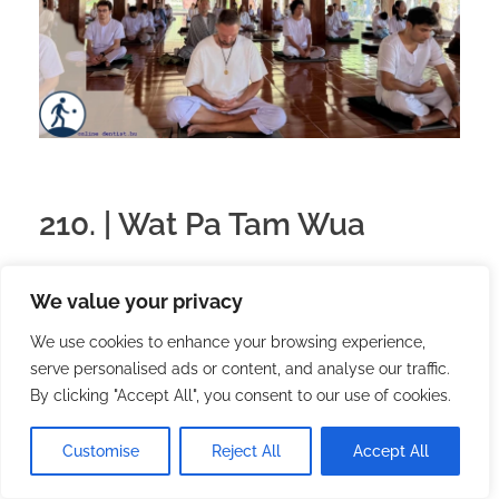
210. | Wat Pa Tam Wua
2026.02.10.
with
no comment
We value your privacy
Buddhizmus
Magyar
We use cookies to enhance your browsing experience,
Amikor ezt olvasod,
serve personalised ads or content, and analyse our traffic.
én már itt vagyok.
By clicking "Accept All", you consent to our use of cookies.
Egy erdei templomban.
Északon.
Customise
Reject All
Accept All
Tíz nap.
Csend.