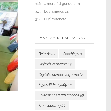
316. | … mert rád gondoltam
315. | Egy ismerős zaj
314. | Huế történetei
TÉMÁK, AMIK INSPIRÁLNAK
Belátás
(2)
Coaching
(1)
Digitális eszközök
(6)
Digitális nomád életforma
(9)
Egyesült királyság
(2)
Felkészülés alatti teendők
(9)
Franciaország
(2)