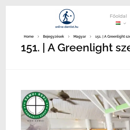
Főoldal
Home
Bejegyzések
Magyar
151. | A Greenlight s
151. | A Greenlight sz