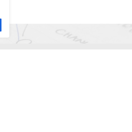
gyáltalán kik azok a kritikus gondolkodók?
 Vagy egy újabb példa a “
Szinkronicitás, véletlenek, flow
” tém
agytam, hogy a Lélek vezessen
”. Az élet szükségszerűen azt
t a történetet
!
egy thai nővel az utcán, 100 méterre onnan, ahol élek. Mint h
észe ide szólítja. Mikor elmeséltem neki, hogy magyar vagyok,
a világ!
reggel ismét összefutottunk. Én éppen a boltból jöttem haza