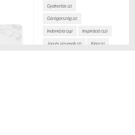
Gyakorlás
(2)
Görögország
(2)
Indonézia
(19)
Inspiráció
(12)
Jog és vízumok
(2)
Kína
(1)
Költségvetés és pénzügyek
(7)
Könyvem
(2)
Közlekedés
(4)
akörében.
Laosz
(24)
Magyarország
(5)
 hozza,
Mindennapi élet
(21)
amarosan
Motiváció
(5)
Málta
(1)
Nomad Cruise
(13)
Nyelvek
(1)
Olaszország
(2)
, ő a