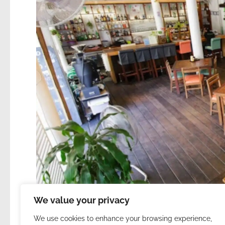
We value your privacy
We use cookies to enhance your browsing experience,
151. | A Greenlight szerdai kl