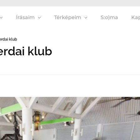
Írásaim
Térképeim
S:o)ma
Kap
zerdai klub
erdai klub