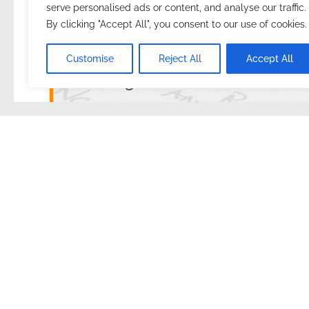
serve personalised ads or content, and analyse our traffic.
By clicking "Accept All", you consent to our use of cookies.
2025.10.25.
with
no comment
Magyar
Utazás
Customise
Reject All
Accept All
Összefoglaló
Mi az a Greenlight? Mi ez a szerdai klub? És e
Ez a történet a véletlenek sorozatának köszönhető.
Vagy egyszerűen csak “
Bíztam az áramlásban és h
amit kell. Számomra teljesen mindegy:
szeretem ez
A történetet, ami ott kezdődött, hogy találkoztam 
kiderült, gyakran jár ide, mert a munkájának egy r
elmesélte, hogy az élettársa is magyar. Milyen kicsi 
Kétszer beszélgettünk 10-15 percet, majd vasárnap 