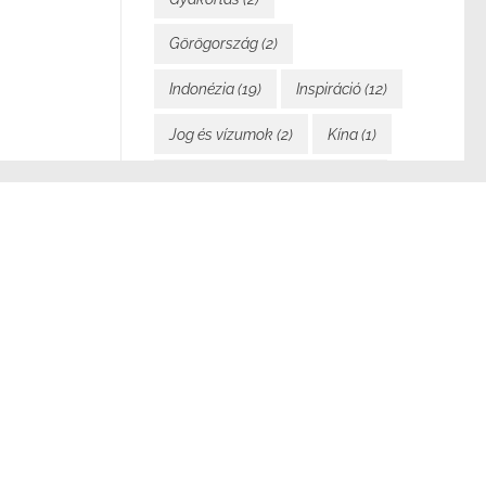
Görögország
(2)
Indonézia
(19)
Inspiráció
(12)
Jog és vízumok
(2)
Kína
(1)
Költségvetés és pénzügyek
(7)
Könyvem
(2)
Közlekedés
(4)
Laosz
(24)
Magyarország
(5)
úrának a
Mindennapi élet
(21)
Motiváció
(5)
Málta
(1)
Nomad Cruise
(13)
Nyelvek
(1)
Olaszország
(2)
 kerül, ha