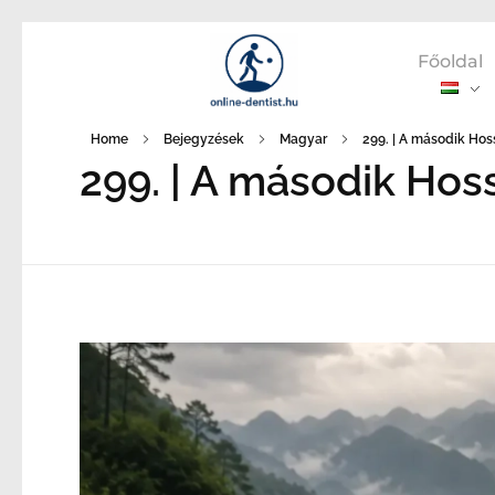
Főoldal
Home
Bejegyzések
Magyar
299. | A második Ho
299. | A második Ho