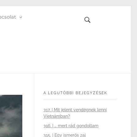
csolat
A LEGUTÓBBI BEJEGYZÉSEK
317. | Mit jelent vendégnek lenni
Vietnámban?
316. | … mert rád gondoltam
315. | Egy ismerős zaj