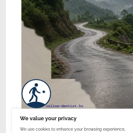
We value your privacy
We use cookies to enhance your browsing experience,
299. | A második Hosszú Ut