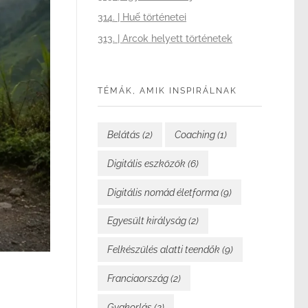
314. | Huế történetei
313. | Arcok helyett történetek
TÉMÁK, AMIK INSPIRÁLNAK
Belátás
(2)
Coaching
(1)
Digitális eszközök
(6)
Digitális nomád életforma
(9)
Egyesült királyság
(2)
Felkészülés alatti teendők
(9)
Franciaország
(2)
Gyakorlás
(2)