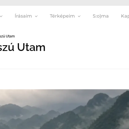
Írásaim
Térképeim
S:o)ma
Kap
sszú Utam
sszú Utam