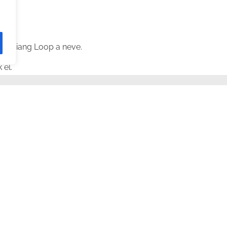
Hà Giang Loop a neve.
 el.
Loop?
ja meg itt. Azt sem, hogy minden harmadik ember ennek a t
rt sem.
n, hogy itt találkozunk és együtt motorozunk kicsit.
re. Én meg követem. A Hà Giang Loop meg majd egyszer sorra