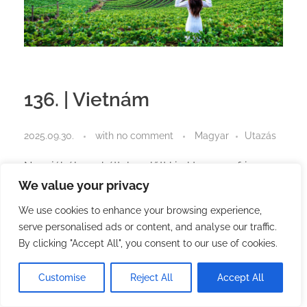
136. | Vietnám
2025.09.30.
with
no comment
Magyar
Utazás
Nagyjából egy héttel ezelőtt kiraktam egy friss
számlálót az oldalra. Az írás pillanatában 51 napon
We value your privacy
áll a számláló. Nagyjából azt a dátumot jelzi ez a
We use cookies to enhance your browsing experience,
számláló, amikor elhagyom Thaiföldet. A
serve personalised ads or content, and analyse our traffic.
következő ország Vietnám lesz.
By clicking "Accept All", you consent to our use of cookies.
A dátum
Customise
Reject All
Accept All
A november 21-es dátumot az alapján határoztam