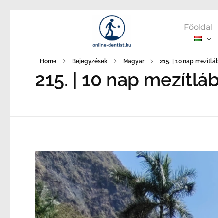
Főoldal
Home
Bejegyzések
Magyar
215. | 10 nap mezítláb 
215. | 10 nap mezítlá