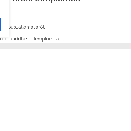
 Mai buszállomásáról.
rdei buddhitsta templomba.
ödnek
” című bejegyzésben írtam, nem volt egyszerű jegyet v
ka. Ez egy vidéki buszjárat volt, luxus köpenybe burkolva.
lították a kinyomtatott listával, kipipálták a papíron, hogy 
zés után odavezetett (!) az ülésemhez. Ott már várt rám egy