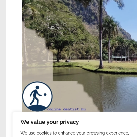
We value your privacy
We use cookies to enhance your browsing experience,
215. | 10 nap mezítláb 1: út