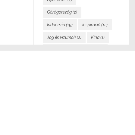
Görögország
(2)
Indonézia
(19)
Inspiráció
(12)
Jog és vízumok
(2)
Kína
(1)
Költségvetés és pénzügyek
(7)
Könyvem
(2)
Közlekedés
(4)
Laosz
(24)
Magyarország
(5)
enni a
Mindennapi élet
(21)
Motiváció
(5)
Málta
(1)
Nomad Cruise
(13)
Nyelvek
(1)
ott
Olaszország
(2)