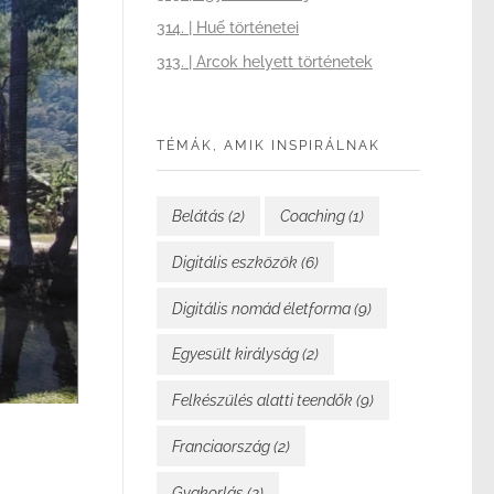
314. | Huế történetei
313. | Arcok helyett történetek
TÉMÁK, AMIK INSPIRÁLNAK
Belátás
(2)
Coaching
(1)
Digitális eszközök
(6)
Digitális nomád életforma
(9)
Egyesült királyság
(2)
Felkészülés alatti teendők
(9)
Franciaország
(2)
Gyakorlás
(2)