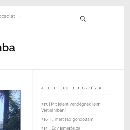
csolat
mba
A LEGUTÓBBI BEJEGYZÉSEK
317. | Mit jelent vendégnek lenni
Vietnámban?
316. | … mert rád gondoltam
315. | Egy ismerős zaj