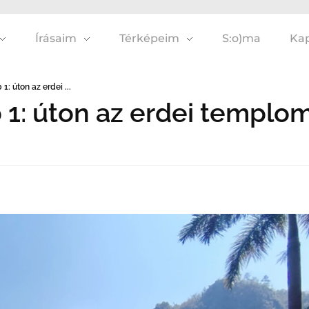
Írásaim
Térképeim
S:o)ma
Kap
1: úton az erdei ...
b 1: úton az erdei templo