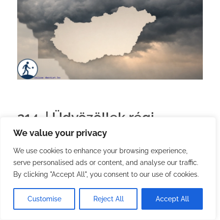
214. | Üdvözöllek régi
We value your privacy
barátom, konfliktus!
We use cookies to enhance your browsing experience,
serve personalised ads or content, and analyse our traffic.
2026.02.19.
with
one comment
Magyar
Rólam
By clicking "Accept All", you consent to our use of cookies.
Ezt a bejegyzést már a a békés templomi után
írom meg, de hozzá tartozik az igazsághoz, hogy
Customise
Reject All
Accept All
az itt vázolt konfliktus a templomba vonulás előtt