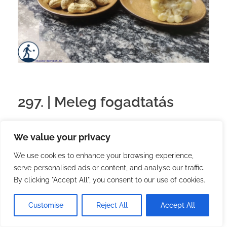
297. | Meleg fogadtatás
2026.07.08.
with
no comment
Magyar
Utazás
We value your privacy
Sa Pa hűvös időjárású.
We use cookies to enhance your browsing experience,
serve personalised ads or content, and analyse our traffic.
Az utolsó ott töltött napjaimban párszor
By clicking "Accept All", you consent to our use of cookies.
gondoltam arra, hogy hiányzik a meleg.
Tegnap, az első napomon Ninh-Binh-ben örömmel
Customise
Reject All
Accept All
éreztem meg újra a 45 fokot.