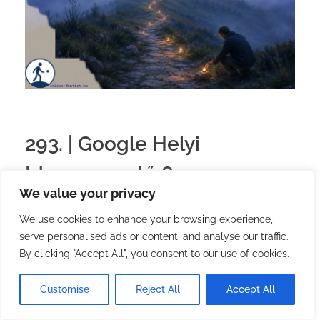
293. | Google Helyi
Idegenvezető 8
We value your privacy
2026.07.05.
with
no comment
Magyar
Utazás
We use cookies to enhance your browsing experience,
serve personalised ads or content, and analyse our traffic.
200 nappal ezelőtt írtam arról, hogy “
Szintet léptem
By clicking "Accept All", you consent to our use of cookies.
a Google Helyi Idegenvezető rendszerében
”.
Ma hajnalban ismét megtörtént ez.
Customise
Reject All
Accept All
Pontosabban újra megcsináltam.